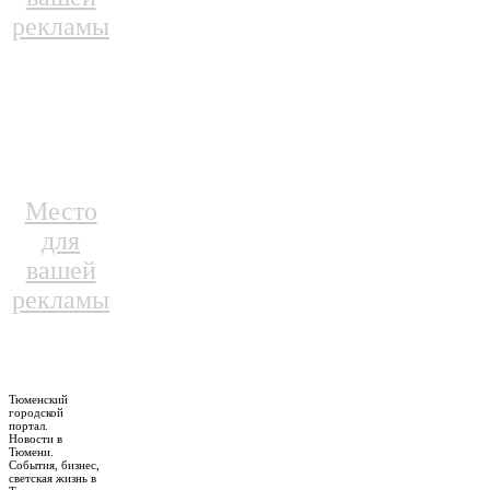
рекламы
Место
для
вашей
рекламы
Тюменский
городской
портал.
Новости в
Тюмени.
События, бизнес,
светская жизнь в