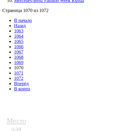
Mercedes-Benz Fashion Week Russia
Страница 1070 из 1072
В начало
Назад
1063
1064
1065
1066
1067
1068
1069
1070
1071
1072
Вперёд
В конец
Место
для