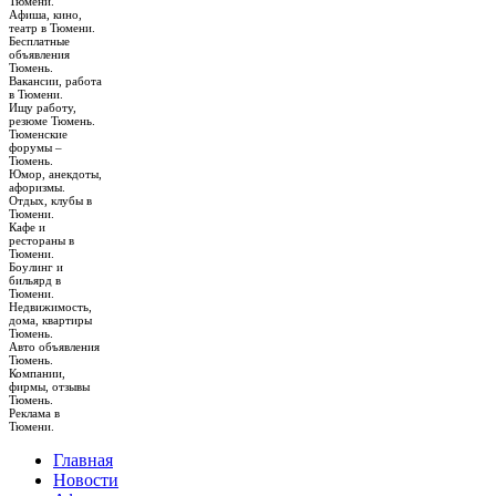
Тюмени.
Афиша, кино,
театр в Тюмени.
Бесплатные
объявления
Тюмень.
Вакансии, работа
в Тюмени.
Ищу работу,
резюме Тюмень.
Тюменские
форумы –
Тюмень.
Юмор, анекдоты,
афоризмы.
Отдых, клубы в
Тюмени.
Кафе и
рестораны в
Тюмени.
Боулинг и
бильярд в
Тюмени.
Недвижимость,
дома, квартиры
Тюмень.
Авто объявления
Тюмень.
Компании,
фирмы, отзывы
Тюмень.
Реклама в
Тюмени.
Главная
Новости