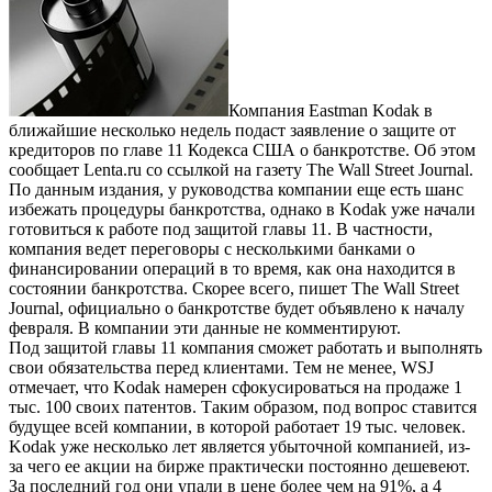
Компания Eastman Kodak в
ближайшие несколько недель подаст заявление о защите от
кредиторов по главе 11 Кодекса США о банкротстве. Об этом
сообщает Lenta.ru со ссылкой на газету The Wall Street Journal.
По данным издания, у руководства компании еще есть шанс
избежать процедуры банкротства, однако в Kodak уже начали
готовиться к работе под защитой главы 11. В частности,
компания ведет переговоры с несколькими банками о
финансировании операций в то время, как она находится в
состоянии банкротства. Скорее всего, пишет The Wall Street
Journal, официально о банкротстве будет объявлено к началу
февраля. В компании эти данные не комментируют.
Под защитой главы 11 компания сможет работать и выполнять
свои обязательства перед клиентами. Тем не менее, WSJ
отмечает, что Kodak намерен сфокусироваться на продаже 1
тыс. 100 своих патентов. Таким образом, под вопрос ставится
будущее всей компании, в которой работает 19 тыс. человек.
Kodak уже несколько лет является убыточной компанией, из-
за чего ее акции на бирже практически постоянно дешевеют.
За последний год они упали в цене более чем на 91%, а 4