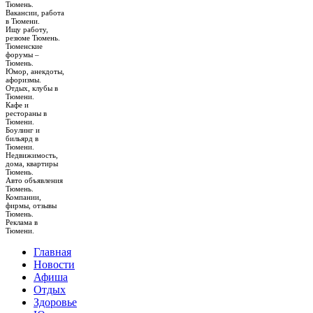
Тюмень.
Вакансии, работа
в Тюмени.
Ищу работу,
резюме Тюмень.
Тюменские
форумы –
Тюмень.
Юмор, анекдоты,
афоризмы.
Отдых, клубы в
Тюмени.
Кафе и
рестораны в
Тюмени.
Боулинг и
бильярд в
Тюмени.
Недвижимость,
дома, квартиры
Тюмень.
Авто объявления
Тюмень.
Компании,
фирмы, отзывы
Тюмень.
Реклама в
Тюмени.
Главная
Новости
Афиша
Отдых
Здоровье