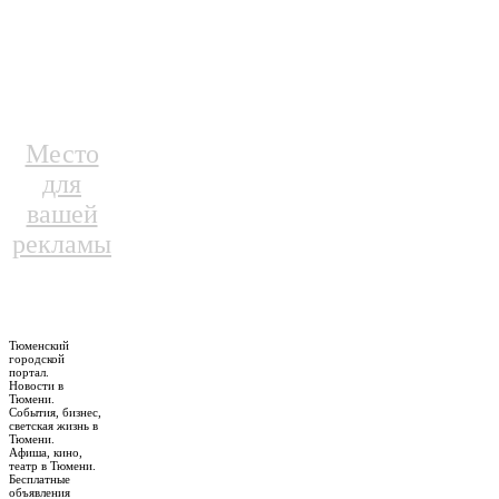
Место
для
вашей
рекламы
Тюменский
городской
портал.
Новости в
Тюмени.
События, бизнес,
светская жизнь в
Тюмени.
Афиша, кино,
театр в Тюмени.
Бесплатные
объявления