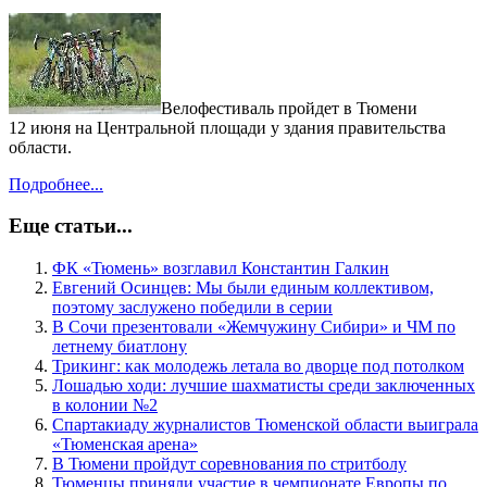
Велофестиваль пройдет в Тюмени
12 июня на Центральной площади у здания правительства
области.
Подробнее...
Еще статьи...
ФК «Тюмень» возглавил Константин Галкин
Евгений Осинцев: Мы были единым коллективом,
поэтому заслужено победили в серии
В Сочи презентовали «Жемчужину Сибири» и ЧМ по
летнему биатлону
Трикинг: как молодежь летала во дворце под потолком
Лошадью ходи: лучшие шахматисты среди заключенных
в колонии №2
Спартакиаду журналистов Тюменской области выиграла
«Тюменская арена»
В Тюмени пройдут соревнования по стритболу
Тюменцы приняли участие в чемпионате Европы по