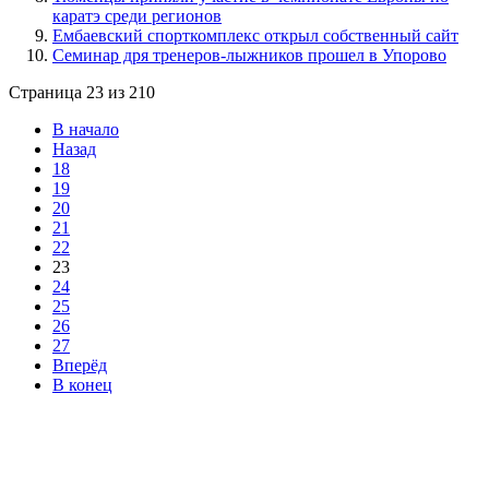
каратэ среди регионов
Ембаевский спорткомплекс открыл собственный сайт
Семинар дря тренеров-лыжников прошел в Упорово
Страница 23 из 210
В начало
Назад
18
19
20
21
22
23
24
25
26
27
Вперёд
В конец