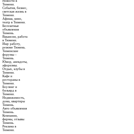
Новости в
Тюмени.
События, бизнес,
светская жизнь в
Тюмени.
Афиша, кино,
театр в Тюмени.
Бесплатные
объявления
Тюмень.
Вакансии, работа
в Тюмени.
Ищу работу,
резюме Тюмень.
Тюменские
форумы –
Тюмень.
Юмор, анекдоты,
афоризмы.
Отдых, клубы в
Тюмени.
Кафе и
рестораны в
Тюмени.
Боулинг и
бильярд в
Тюмени.
Недвижимость,
дома, квартиры
Тюмень.
Авто объявления
Тюмень.
Компании,
фирмы, отзывы
Тюмень.
Реклама в
Тюмени.