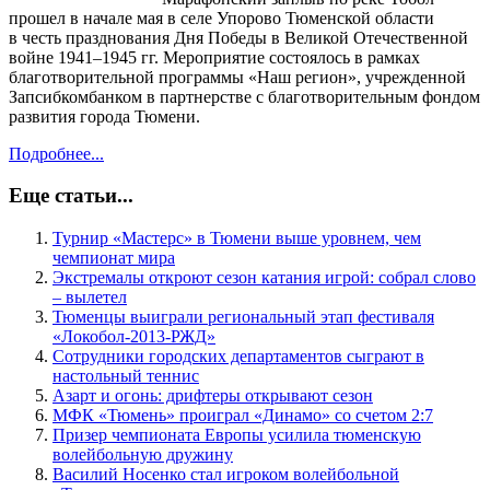
прошел в начале мая в селе Упорово Тюменской области
в честь празднования Дня Победы в Великой Отечественной
войне 1941–1945 гг. Мероприятие состоялось в рамках
благотворительной программы «Наш регион», учрежденной
Запсибкомбанком в партнерстве с благотворительным фондом
развития города Тюмени.
Подробнее...
Еще статьи...
Турнир «Мастерс» в Тюмени выше уровнем, чем
чемпионат мира
Экстремалы откроют сезон катания игрой: собрал слово
– вылетел
Тюменцы выиграли региональный этап фестиваля
«Локобол-2013-РЖД»
Сотрудники городских департаментов сыграют в
настольный теннис
Азарт и огонь: дрифтеры открывают сезон
МФК «Тюмень» проиграл «Динамо» со счетом 2:7
Призер чемпионата Европы усилила тюменскую
волейбольную дружину
Василий Носенко стал игроком волейбольной