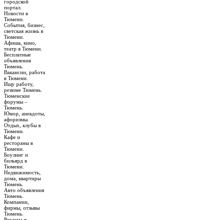
городской
портал.
Новости в
Тюмени.
События, бизнес,
светская жизнь в
Тюмени.
Афиша, кино,
театр в Тюмени.
Бесплатные
объявления
Тюмень.
Вакансии, работа
в Тюмени.
Ищу работу,
резюме Тюмень.
Тюменские
форумы –
Тюмень.
Юмор, анекдоты,
афоризмы.
Отдых, клубы в
Тюмени.
Кафе и
рестораны в
Тюмени.
Боулинг и
бильярд в
Тюмени.
Недвижимость,
дома, квартиры
Тюмень.
Авто объявления
Тюмень.
Компании,
фирмы, отзывы
Тюмень.
Реклама в