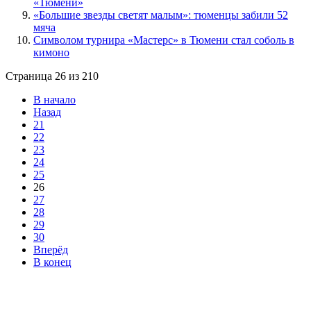
«Тюмени»
«Большие звезды светят малым»: тюменцы забили 52
мяча
Символом турнира «Мастерс» в Тюмени стал соболь в
кимоно
Страница 26 из 210
В начало
Назад
21
22
23
24
25
26
27
28
29
30
Вперёд
В конец