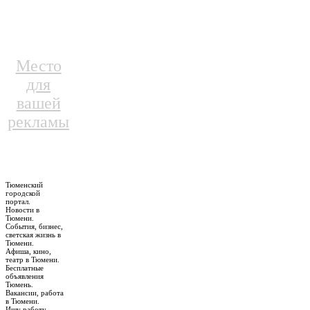
Место
для
вашей
рекламы
Тюменский
городской
портал.
Новости в
Тюмени.
События, бизнес,
светская жизнь в
Тюмени.
Афиша, кино,
театр в Тюмени.
Бесплатные
объявления
Тюмень.
Вакансии, работа
в Тюмени.
Ищу работу,