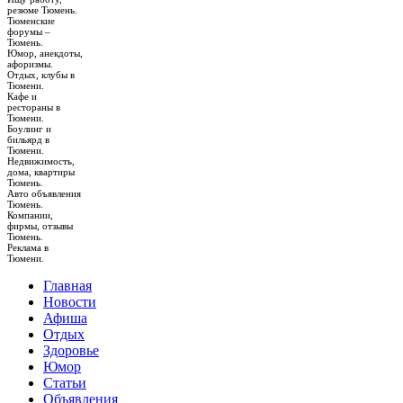
резюме Тюмень.
Тюменские
форумы –
Тюмень.
Юмор, анекдоты,
афоризмы.
Отдых, клубы в
Тюмени.
Кафе и
рестораны в
Тюмени.
Боулинг и
бильярд в
Тюмени.
Недвижимость,
дома, квартиры
Тюмень.
Авто объявления
Тюмень.
Компании,
фирмы, отзывы
Тюмень.
Реклама в
Тюмени.
Главная
Новости
Афиша
Отдых
Здоровье
Юмор
Статьи
Объявления