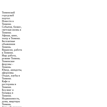
Тюменский
городской
портал.
Новости в
Тюмени.
События, бизнес,
светская жизнь в
Тюмени.
Афиша, кино,
театр в Тюмени.
Бесплатные
объявления
Тюмень.
Вакансии, работа
в Тюмени.
Ищу работу,
резюме Тюмень.
Тюменские
форумы –
Тюмень.
Юмор, анекдоты,
афоризмы.
Отдых, клубы в
Тюмени.
Кафе и
рестораны в
Тюмени.
Боулинг и
бильярд в
Тюмени.
Недвижимость,
дома, квартиры
Тюмень.