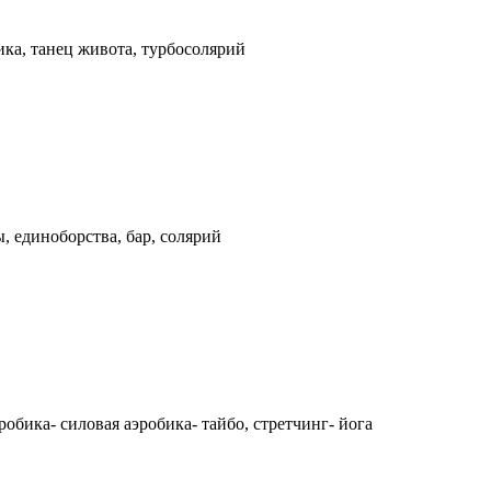
тика, танец живота, турбосолярий
ы, единоборства, бар, солярий
робика- силовая аэробика- тайбо, стретчинг- йога