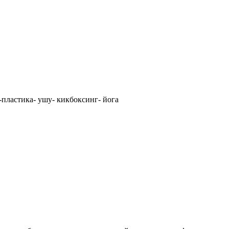
-пластика- ушу- кикбоксинг- йога