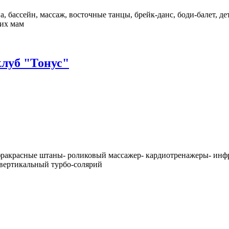
, бассейн, массаж, восточные танцы, брейк-данс, боди-балет, де
щих мам
луб "Тонус"
фракрасные штаны- роликовый массажер- кардиотренажеры- инфр
 вертикальный турбо-солярий