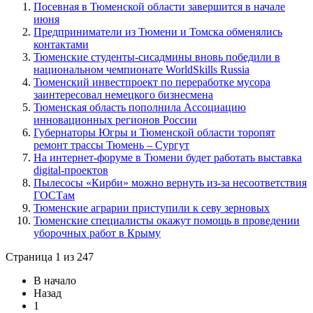
Посевная в Тюменской области завершится в начале
июня
Предприниматели из Тюмени и Томска обменялись
контактами
Тюменские студенты-сисадмины вновь победили в
национальном чемпионате WorldSkills Russia
Тюменский инвестпроект по переработке мусора
заинтересовал немецкого бизнесмена
Тюменская область пополнила Ассоциацию
инновационных регионов России
Губернаторы Югры и Тюменской области торопят
ремонт трассы Тюмень – Сургут
На интернет-форуме в Тюмени будет работать выставка
digital-проектов
Пылесосы «Кирби» можно вернуть из-за несоответствия
ГОСТам
Тюменские аграрии приступили к севу зерновых
Тюменские специалисты окажут помощь в проведении
уборочных работ в Крыму
Страница 1 из 247
В начало
Назад
1