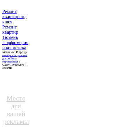
Ремонт
квартир под
ключ
Ремонт
квартир
Тюмень
Парфюмерия
и косметика
БизнесБас. В аренду
автобус с водителем
для любого
мероприятия
в
Санкт-Петербурге и
области.
Место
для
вашей
рекламы