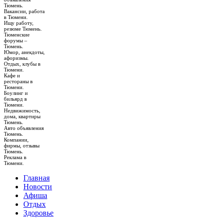
Тюмень.
Вакансии, работа
в Тюмени.
Ищу работу,
резюме Тюмень.
Тюменские
форумы –
Тюмень.
Юмор, анекдоты,
афоризмы.
Отдых, клубы в
Тюмени.
Кафе и
рестораны в
Тюмени.
Боулинг и
бильярд в
Тюмени.
Недвижимость,
дома, квартиры
Тюмень.
Авто объявления
Тюмень.
Компании,
фирмы, отзывы
Тюмень.
Реклама в
Тюмени.
Главная
Новости
Афиша
Отдых
Здоровье