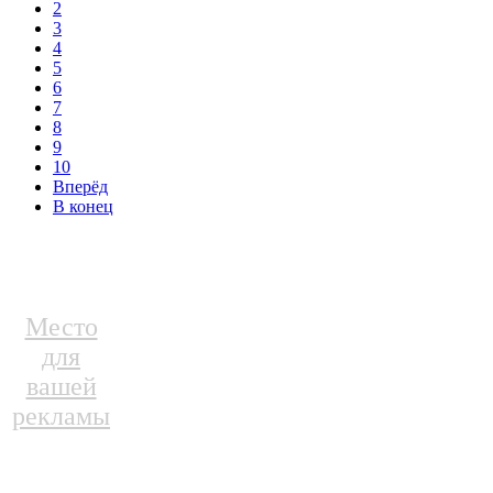
2
3
4
5
6
7
8
9
10
Вперёд
В конец
Место
для
вашей
рекламы