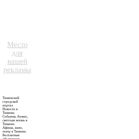
Место
для
вашей
рекламы
Тюменский
городской
портал.
Новости в
Тюмени.
События, бизнес,
светская жизнь в
Тюмени.
Афиша, кино,
театр в Тюмени.
Бесплатные
объявления