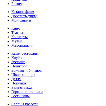
Бизнес
Каталог фирм
Добавить фирму
Мои фирмы
Кино
Театры
Концерты
Музеи
Мероприятия
Кафе, рестораны
Клубы
Зрелища
Пейнтбол
Боулинг и бильярд
Школы танцев
Детям
Покупки
Базы отдыха
Горячие источники
Гостиницы
Салоны красоты