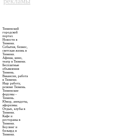
рекламы
Тюменский
городской
портал.
Новости в
Тюмени.
События, бизнес,
светская жизнь в
Тюмени.
Афиша, кино,
театр в Тюмени.
Бесплатные
объявления
Тюмень.
Вакансии, работа
в Тюмени.
Ищу работу,
резюме Тюмень.
Тюменские
форумы –
Тюмень.
Юмор, анекдоты,
афоризмы.
Отдых, клубы в
Тюмени.
Кафе и
рестораны в
Тюмени.
Боулинг и
бильярд в
Тюмени.