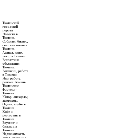
Тюменский
городской
портал.
Новости в
Тюмени.
События, бизнес,
светская жизнь в
Тюмени.
Афиша, кино,
театр в Тюмени.
Бесплатные
объявления
Тюмень.
Вакансии, работа
в Тюмени.
Ищу работу,
резюме Тюмень.
Тюменские
форумы –
Тюмень.
Юмор, анекдоты,
афоризмы.
Отдых, клубы в
Тюмени.
Кафе и
рестораны в
Тюмени.
Боулинг и
бильярд в
Тюмени.
Недвижимость,
дома, квартиры