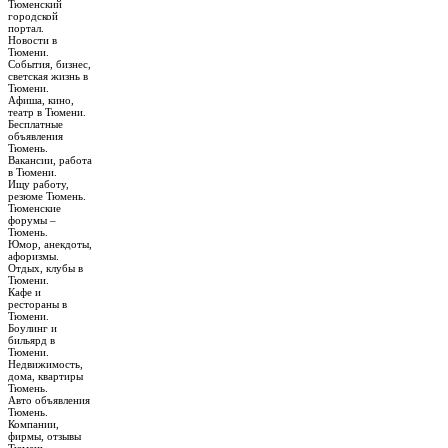
Тюменский
городской
портал.
Новости в
Тюмени.
События, бизнес,
светская жизнь в
Тюмени.
Афиша, кино,
театр в Тюмени.
Бесплатные
объявления
Тюмень.
Вакансии, работа
в Тюмени.
Ищу работу,
резюме Тюмень.
Тюменские
форумы –
Тюмень.
Юмор, анекдоты,
афоризмы.
Отдых, клубы в
Тюмени.
Кафе и
рестораны в
Тюмени.
Боулинг и
бильярд в
Тюмени.
Недвижимость,
дома, квартиры
Тюмень.
Авто объявления
Тюмень.
Компании,
фирмы, отзывы