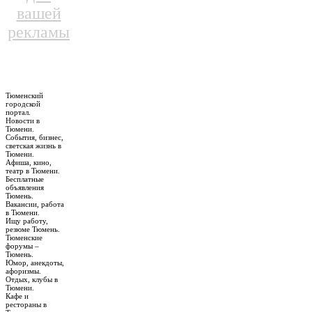
вашей
рекламы
Тюменский
городской
портал.
Новости в
Тюмени.
События, бизнес,
светская жизнь в
Тюмени.
Афиша, кино,
театр в Тюмени.
Бесплатные
объявления
Тюмень.
Вакансии, работа
в Тюмени.
Ищу работу,
резюме Тюмень.
Тюменские
форумы –
Тюмень.
Юмор, анекдоты,
афоризмы.
Отдых, клубы в
Тюмени.
Кафе и
рестораны в