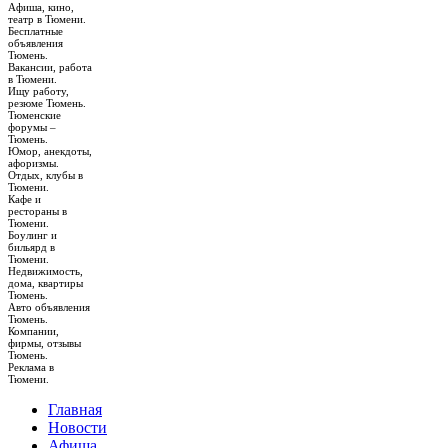
Афиша, кино,
театр в Тюмени.
Бесплатные
объявления
Тюмень.
Вакансии, работа
в Тюмени.
Ищу работу,
резюме Тюмень.
Тюменские
форумы –
Тюмень.
Юмор, анекдоты,
афоризмы.
Отдых, клубы в
Тюмени.
Кафе и
рестораны в
Тюмени.
Боулинг и
бильярд в
Тюмени.
Недвижимость,
дома, квартиры
Тюмень.
Авто объявления
Тюмень.
Компании,
фирмы, отзывы
Тюмень.
Реклама в
Тюмени.
Главная
Новости
Афиша