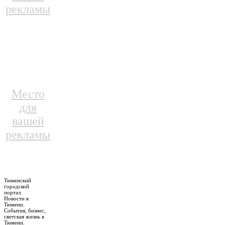
рекламы
Место
для
вашей
рекламы
Тюменский
городской
портал.
Новости в
Тюмени.
События, бизнес,
светская жизнь в
Тюмени.