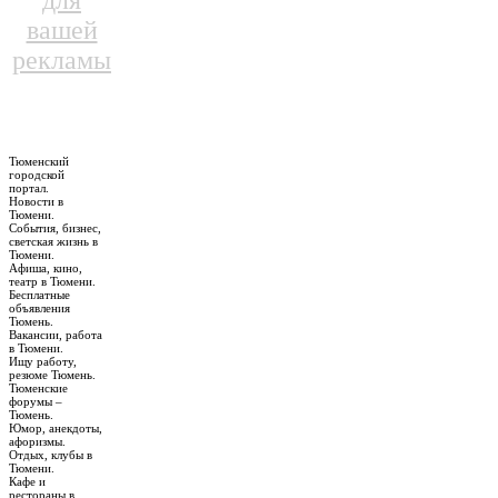
для
вашей
рекламы
Тюменский
городской
портал.
Новости в
Тюмени.
События, бизнес,
светская жизнь в
Тюмени.
Афиша, кино,
театр в Тюмени.
Бесплатные
объявления
Тюмень.
Вакансии, работа
в Тюмени.
Ищу работу,
резюме Тюмень.
Тюменские
форумы –
Тюмень.
Юмор, анекдоты,
афоризмы.
Отдых, клубы в
Тюмени.
Кафе и
рестораны в