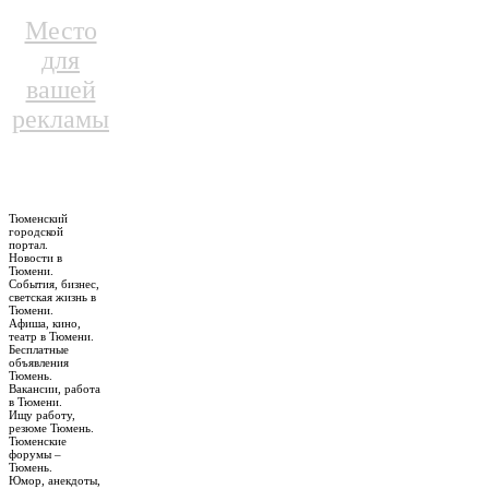
Место
для
вашей
рекламы
Тюменский
городской
портал.
Новости в
Тюмени.
События, бизнес,
светская жизнь в
Тюмени.
Афиша, кино,
театр в Тюмени.
Бесплатные
объявления
Тюмень.
Вакансии, работа
в Тюмени.
Ищу работу,
резюме Тюмень.
Тюменские
форумы –
Тюмень.
Юмор, анекдоты,