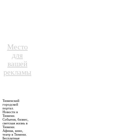
Место
для
вашей
рекламы
Тюменский
городской
портал.
Новости в
Тюмени.
События, бизнес,
светская жизнь в
Тюмени.
Афиша, кино,
театр в Тюмени.
Бесплатные