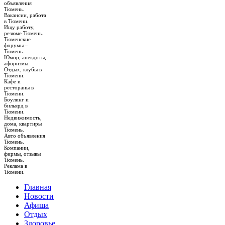
объявления
Тюмень.
Вакансии, работа
в Тюмени.
Ищу работу,
резюме Тюмень.
Тюменские
форумы –
Тюмень.
Юмор, анекдоты,
афоризмы.
Отдых, клубы в
Тюмени.
Кафе и
рестораны в
Тюмени.
Боулинг и
бильярд в
Тюмени.
Недвижимость,
дома, квартиры
Тюмень.
Авто объявления
Тюмень.
Компании,
фирмы, отзывы
Тюмень.
Реклама в
Тюмени.
Главная
Новости
Афиша
Отдых
Здоровье