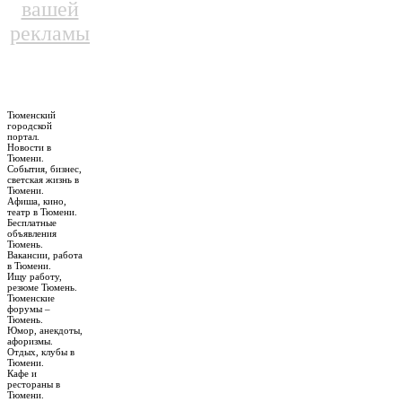
вашей
рекламы
Тюменский
городской
портал.
Новости в
Тюмени.
События, бизнес,
светская жизнь в
Тюмени.
Афиша, кино,
театр в Тюмени.
Бесплатные
объявления
Тюмень.
Вакансии, работа
в Тюмени.
Ищу работу,
резюме Тюмень.
Тюменские
форумы –
Тюмень.
Юмор, анекдоты,
афоризмы.
Отдых, клубы в
Тюмени.
Кафе и
рестораны в
Тюмени.