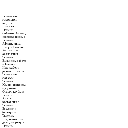
Тюменский
городской
портал.
Новости в
Тюмени.
События, бизнес,
светская жизнь в
Тюмени.
Афиша, кино,
театр в Тюмени.
Бесплатные
объявления
Тюмень.
Вакансии, работа
в Тюмени.
Ищу работу,
резюме Тюмень.
Тюменские
форумы –
Тюмень.
Юмор, анекдоты,
афоризмы.
Отдых, клубы в
Тюмени.
Кафе и
рестораны в
Тюмени.
Боулинг и
бильярд в
Тюмени.
Недвижимость,
дома, квартиры
Тюмень.