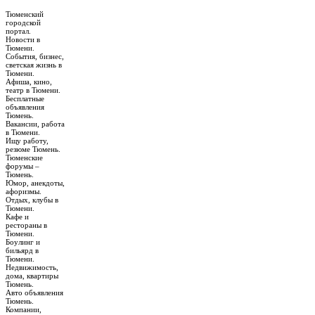
Тюменский
городской
портал.
Новости в
Тюмени.
События, бизнес,
светская жизнь в
Тюмени.
Афиша, кино,
театр в Тюмени.
Бесплатные
объявления
Тюмень.
Вакансии, работа
в Тюмени.
Ищу работу,
резюме Тюмень.
Тюменские
форумы –
Тюмень.
Юмор, анекдоты,
афоризмы.
Отдых, клубы в
Тюмени.
Кафе и
рестораны в
Тюмени.
Боулинг и
бильярд в
Тюмени.
Недвижимость,
дома, квартиры
Тюмень.
Авто объявления
Тюмень.
Компании,