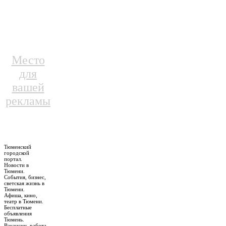
Место
для
вашей
рекламы
Тюменский
городской
портал.
Новости в
Тюмени.
События, бизнес,
светская жизнь в
Тюмени.
Афиша, кино,
театр в Тюмени.
Бесплатные
объявления
Тюмень.
Вакансии, работа