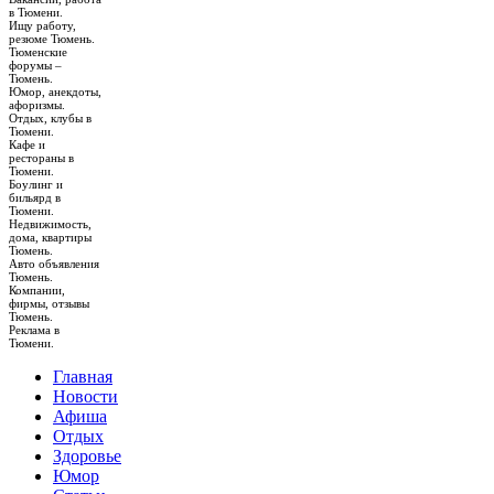
в Тюмени.
Ищу работу,
резюме Тюмень.
Тюменские
форумы –
Тюмень.
Юмор, анекдоты,
афоризмы.
Отдых, клубы в
Тюмени.
Кафе и
рестораны в
Тюмени.
Боулинг и
бильярд в
Тюмени.
Недвижимость,
дома, квартиры
Тюмень.
Авто объявления
Тюмень.
Компании,
фирмы, отзывы
Тюмень.
Реклама в
Тюмени.
Главная
Новости
Афиша
Отдых
Здоровье
Юмор