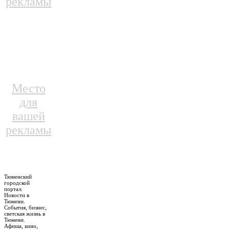
рекламы
Место
для
вашей
рекламы
Тюменский
городской
портал.
Новости в
Тюмени.
События, бизнес,
светская жизнь в
Тюмени.
Афиша, кино,