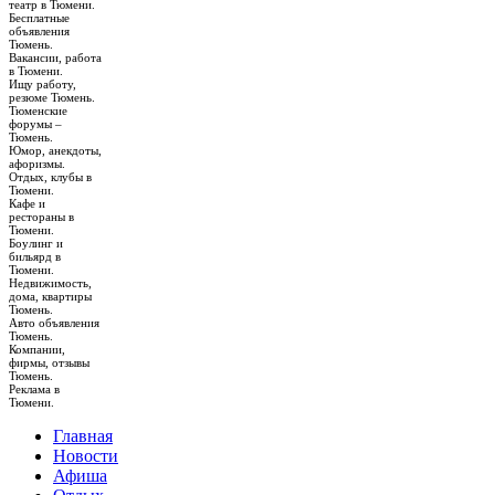
театр в Тюмени.
Бесплатные
объявления
Тюмень.
Вакансии, работа
в Тюмени.
Ищу работу,
резюме Тюмень.
Тюменские
форумы –
Тюмень.
Юмор, анекдоты,
афоризмы.
Отдых, клубы в
Тюмени.
Кафе и
рестораны в
Тюмени.
Боулинг и
бильярд в
Тюмени.
Недвижимость,
дома, квартиры
Тюмень.
Авто объявления
Тюмень.
Компании,
фирмы, отзывы
Тюмень.
Реклама в
Тюмени.
Главная
Новости
Афиша