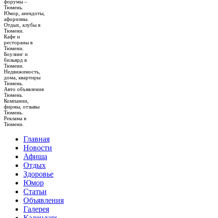
форумы –
Тюмень.
Юмор, анекдоты,
афоризмы.
Отдых, клубы в
Тюмени.
Кафе и
рестораны в
Тюмени.
Боулинг и
бильярд в
Тюмени.
Недвижимость,
дома, квартиры
Тюмень.
Авто объявления
Тюмень.
Компании,
фирмы, отзывы
Тюмень.
Реклама в
Тюмени.
Главная
Новости
Афиша
Отдых
Здоровье
Юмор
Статьи
Объявления
Галерея
Календарь