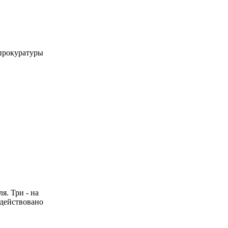
 прокуратуры
я. Три - на
адействовано