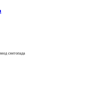
а
риод снегопада