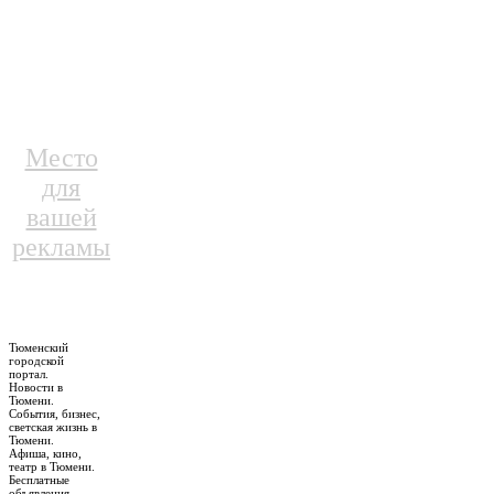
Место
для
вашей
рекламы
Тюменский
городской
портал.
Новости в
Тюмени.
События, бизнес,
светская жизнь в
Тюмени.
Афиша, кино,
театр в Тюмени.
Бесплатные
объявления