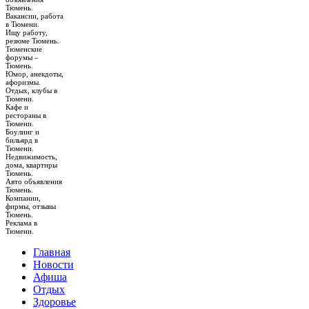
Тюмень.
Вакансии, работа
в Тюмени.
Ищу работу,
резюме Тюмень.
Тюменские
форумы –
Тюмень.
Юмор, анекдоты,
афоризмы.
Отдых, клубы в
Тюмени.
Кафе и
рестораны в
Тюмени.
Боулинг и
бильярд в
Тюмени.
Недвижимость,
дома, квартиры
Тюмень.
Авто объявления
Тюмень.
Компании,
фирмы, отзывы
Тюмень.
Реклама в
Тюмени.
Главная
Новости
Афиша
Отдых
Здоровье