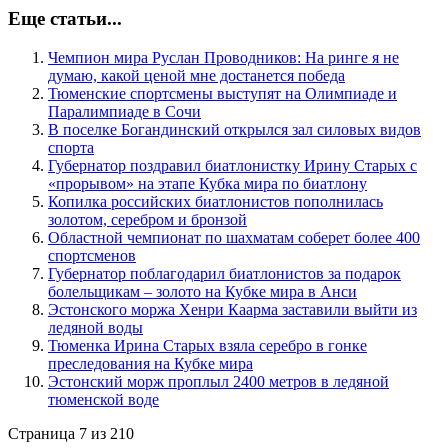
Еще статьи...
Чемпион мира Руслан Проводников: На ринге я не
думаю, какой ценой мне достанется победа
Тюменские спортсмены выступят на Олимпиаде и
Паралимпиаде в Сочи
В поселке Богандинский открылся зал силовых видов
спорта
Губернатор поздравил биатлонистку Ирину Старых с
«прорывом» на этапе Кубка мира по биатлону
Копилка российских биатлонистов пополнилась
золотом, серебром и бронзой
Областной чемпионат по шахматам соберет более 400
спортсменов
Губернатор поблагодарил биатлонистов за подарок
болельщикам – золото на Кубке мира в Анси
Эстонского моржа Хенри Каарма заставили выйти из
ледяной воды
Тюменка Ирина Старых взяла серебро в гонке
преследования на Кубке мира
Эстонский морж проплыл 2400 метров в ледяной
тюменской воде
Страница 7 из 210