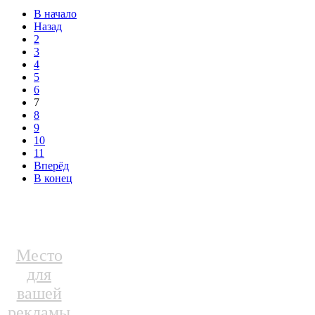
В начало
Назад
2
3
4
5
6
7
8
9
10
11
Вперёд
В конец
Место
для
вашей
рекламы