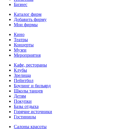
Бизнес
Каталог фирм
Добавить фирму
Мои фирмы
Кино
Театры
Концерты
Музеи
Мероприятия
Кафе, рестораны
Клубы
Зрелища
Пейнтбол
Боулинг и бильярд
Школы танцев
Детям
Покупки
Базы отдыха
Горячие источники
Гостиницы
Салоны красоты