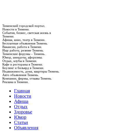
Тюменский городской портал.
Новости в Тюмени.
События, бизнес, светская жизнь в
Тюмени.
Афиша, кино, театр в Тюмени.
Бесплатные объявления Тюмень.
Вакансии, работа в Тюмени.
Ищу работу, резюме Тюмень.
Тюменские форумы – Тюмень.
Юмор, анекдоты, афоризмы.
Отдых, клубы в Тюмени.
Кафе и рестораны в Тюмени.
Боулинг и бильярд в Тюмени.
Недвижимость, дома, квартиры Тюмень.
Авто объявления Тюмень.
Компании, фирмы, отзывы Тюмень.
Реклама в Тюмени.
Главная
Новости
Афиша
Отдых
Здоровье
Юмор
Статьи
Объявления