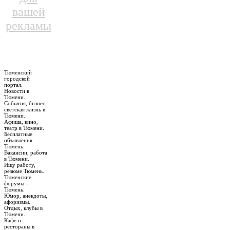
вашей
рекламы
Тюменский
городской
портал.
Новости в
Тюмени.
События, бизнес,
светская жизнь в
Тюмени.
Афиша, кино,
театр в Тюмени.
Бесплатные
объявления
Тюмень.
Вакансии, работа
в Тюмени.
Ищу работу,
резюме Тюмень.
Тюменские
форумы –
Тюмень.
Юмор, анекдоты,
афоризмы.
Отдых, клубы в
Тюмени.
Кафе и
рестораны в