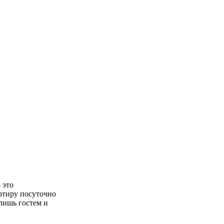
 это
ртиру посуточно
 лишь гостем и