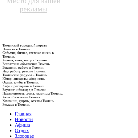
Место для вашей
рекламы
Тюменский городской портал.
Новости в Тюмени.
События, бизнес, светская жизнь в
Тюмени.
Афиша, кино, театр в Тюмени.
Бесплатные объявления Тюмень.
Вакансии, работа в Тюмени.
Ищу работу, резюме Тюмень.
Тюменские форумы – Тюмень.
Юмор, анекдоты, афоризмы.
Отдых, клубы в Тюмени.
Кафе и рестораны в Тюмени.
Боулинг и бильярд в Тюмени.
Недвижимость, дома, квартиры Тюмень.
Авто объявления Тюмень.
Компании, фирмы, отзывы Тюмень.
Реклама в Тюмени.
Главная
Новости
Афиша
Отдых
Здоровье