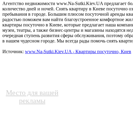
Агентство недвижимости www.Na-Sutki.Kiev.UA предлагает бо
количество дней и ночей. Снять квартиру в Киеве посуточно о
пребывания в городе. Большим плюсом посуточной аренды квар
радостью поможем вам найти благоустроенное комфортное жил
квартиры посуточно в Киеве, которые предлагает наша компан
музеи, театры, а также бизнес-центры и магазины находятся нед
очередная ступень развития сферы обслуживания, поэтому обр
в нашем чудесном городе. Мы всегда рады помочь снять кварти
Источник:
www.Na-Sutki.Kiev.UA - Квартиры посуточно, Киев
Место для вашей
рекламы