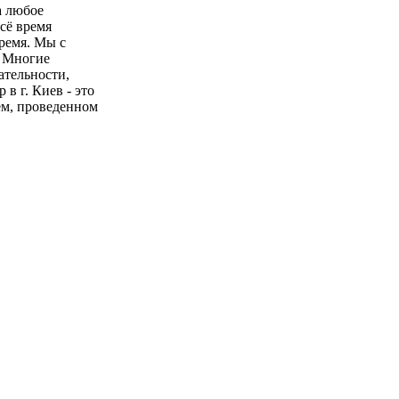
а любое
сё время
ремя. Мы с
. Многие
ательности,
в г. Киев - это
ем, проведенном