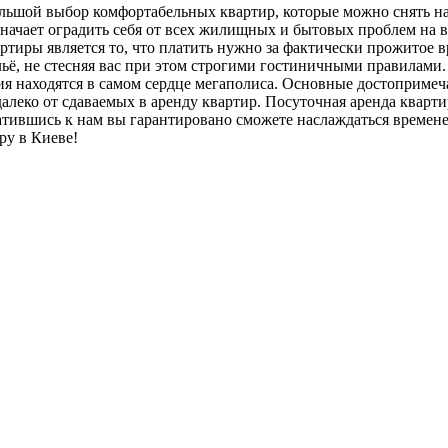
льшой выбор комфортабельных квартир, которые можно снять н
значает оградить себя от всех жилищных и бытовых проблем на в
тиры является то, что платить нужно за фактически прожитое в
ьё, не стесняя вас при этом строгими гостиничными правилами
ия находятся в самом сердце мегаполиса. Основные достопримеч
алеко от сдаваемых в аренду квартир. Посуточная аренда квартир 
атившись к нам вы гарантировано сможете наслаждаться времен
ру в Киеве!