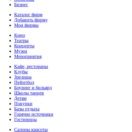
Бизнес
Каталог фирм
Добавить фирму
Мои фирмы
Кино
Театры
Концерты
Музеи
Мероприятия
Кафе, рестораны
Клубы
Зрелища
Пейнтбол
Боулинг и бильярд
Школы танцев
Детям
Покупки
Базы отдыха
Горячие источники
Гостиницы
Салоны красоты