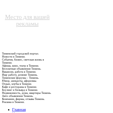
Место для вашей
рекламы
Тюменский городской портал.
Новости в Тюмени.
События, бизнес, светская жизнь в
Тюмени.
Афиша, кино, театр в Тюмени.
Бесплатные объявления Тюмень.
Вакансии, работа в Тюмени.
Ищу работу, резюме Тюмень.
Тюменские форумы – Тюмень.
Юмор, анекдоты, афоризмы.
Отдых, клубы в Тюмени.
Кафе и рестораны в Тюмени.
Боулинг и бильярд в Тюмени.
Недвижимость, дома, квартиры Тюмень.
Авто объявления Тюмень.
Компании, фирмы, отзывы Тюмень.
Реклама в Тюмени.
Главная