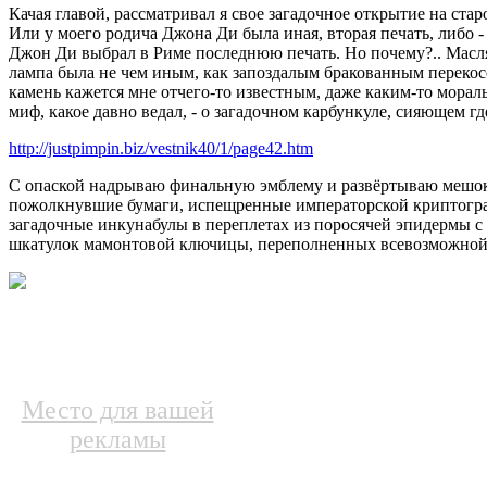
Качая главой, рассматривал я свое загадочное открытие на стар
Или у моего родича Джона Ди была иная, вторая печать, либо -
Джон Ди выбрал в Риме последнюю печать. Но почему?.. Маслян
лампа была не чем иным, как запоздалым бракованным перекос
камень кажется мне отчего-то известным, даже каким-то морал
миф, какое давно ведал, - о загадочном карбункуле, сияющем г
http://justpimpin.biz/vestnik40/1/page42.htm
С опаской надрываю финальную эмблему и развёртываю мешок. 
пожолкнувшие бумаги, испещренные императорской криптогра
загадочные инкунабулы в переплетах из поросячей эпидермы 
шкатулок мамонтовой ключицы, переполненных всевозможной
Место для вашей
рекламы