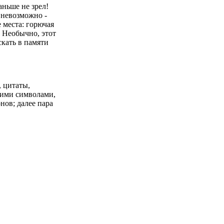
аньше не зрел!
 невозможно -
 места: горючая
! Необычно, этот
скать в памяти
 цитаты,
кими символами,
ов; далее пара