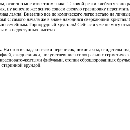
ом, отлично мне известном знаке. Таковой резки клеймо я явно р
 ах, ну конечно же: ясную совсем свежую гравировку перепутать
ая лампа! Внезапно все до комического легко встало на личные
ом! С самого начала же в знаке находился сверкающий кристалл
ьно семейным. Горнорудный хрусталь! Сейчас я уже не могу оты
де-то в недоступных высотах.
На стол выпадают вязки переписок, некие акты, свидетельства,
фией, ежедневники, полуистлевшие ксилографии с герметичес
с красновато-желтыми фибулами, стопки сброшюрованных брульон
 старинной ерундой.