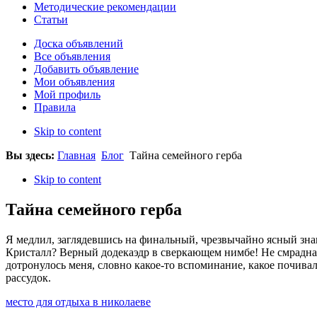
Методические рекомендации
Статьи
Доска объявлений
Все объявления
Добавить объявление
Мои объявления
Мой профиль
Правила
Skip to content
Вы здесь:
Главная
Блог
Тайна семейного герба
Skip to content
Тайна семейного герба
Я медлил, заглядевшись на финальный, чрезвычайно ясный знак
Кристалл? Верный додекаэдр в сверкающем нимбе! Не смрадная
дотронулось меня, словно какое-то вспоминание, какое почивало 
рассудок.
место для отдыха в николаеве