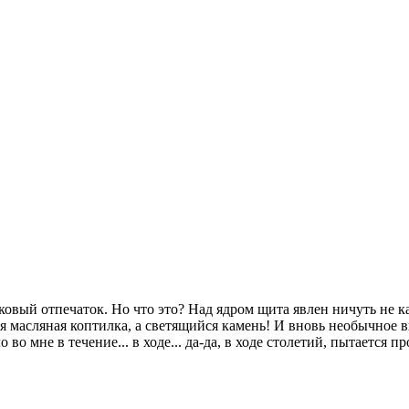
овый отпечаток. Но что это? Над ядром щита явлен ничуть не к
 масляная коптилка, а светящийся камень! И вновь необычное 
во мне в течение... в ходе... да-да, в ходе столетий, пытается пр