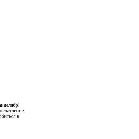
анделябр!
впечатление
обиться в