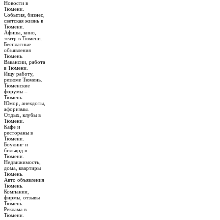
Новости в
Тюмени.
События, бизнес,
светская жизнь в
Тюмени.
Афиша, кино,
театр в Тюмени.
Бесплатные
объявления
Тюмень.
Вакансии, работа
в Тюмени.
Ищу работу,
резюме Тюмень.
Тюменские
форумы –
Тюмень.
Юмор, анекдоты,
афоризмы.
Отдых, клубы в
Тюмени.
Кафе и
рестораны в
Тюмени.
Боулинг и
бильярд в
Тюмени.
Недвижимость,
дома, квартиры
Тюмень.
Авто объявления
Тюмень.
Компании,
фирмы, отзывы
Тюмень.
Реклама в
Тюмени.