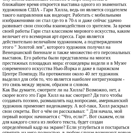
ближайшее время откроется выставка одного из знаменитых
художников США - Гари Хилла, ведь он является создателем
такого направления как видеоарт. Работать с мобильными
изображениями он стал где-то в 70-х и даже сейчас удачно
развивает свои способы взаимодействия со зрителем. За время
своей работы Гари стал классиком мирового искусства, каким
величает его всемирная арт-пресса. Гари является
действительно величайим художником, а подтверждением
этого " Золотой лев", которого художник получил на
Венецианской биеннале и также множество его персональных
выставок. Его работы были представлены на многих
престижных площадках мира: егошедевры видели и в Музее
современного искусства Нью-Йорка и даже в парижском
Центре Помпиду. На протяжении около 40 лет художник
выделил для себя то, что является наиболее интригующим -
это связь между звуком, образом и словом.
Как Вы думаете, смотрите ли на Хилла? Возможно, нет, а
скорее всего это Гари Хилл на вас смотрит? Дя того чтобы
создавать поэзию, размышлять над вопросами, американский
художник применяет видеокамеру. А всё-таки, Хилл раскрыл
свои секреты. Вот о чём он рассказывал: " Для начала, мой
первый вопрос начинается с "Что, если?". Вот скажем, если
для каждого слога из любого текста, будет создан
определённый кадр на экране? Если углубиться и постараться
ответить на него полностью, в любом случае возникнут новые