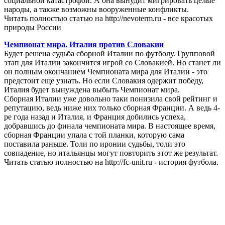
социальной катастрофой. А она вынудит мигрировать целые
народы, а также возможны вооруженные конфликты.
Читать полностью статью на http://nevoterm.ru - все красотых
природы России
Чемпионат мира. Италия против Словакии
Будет решена судьба сборной Италии по футболу. Групповой
этап для Италии закончится игрой со Словакией. Но станет ли
он полным окончанием Чемпионата мира для Италии - это
предстоит еще узнать. Но если Словакия одержит победу,
Италия будет вынуждена выбыть Чемпионат мира.
Сборная Италии уже довольно таки понизила свой рейтинг и
репутацию, ведь ниже них только сборная Франции. А ведь 4-
ре года назад и Италия, и Франция добились успеха,
добравшись до финала чемпионата мира. В настоящее время,
сборная Франции упала с той планки, которую сама
поставила раньше. Толи по иронии судьбы, толи это
совпадение, но итальянцы могут повторить этот же результат.
Читать статью полностью на http://fc-unit.ru - история футбола.