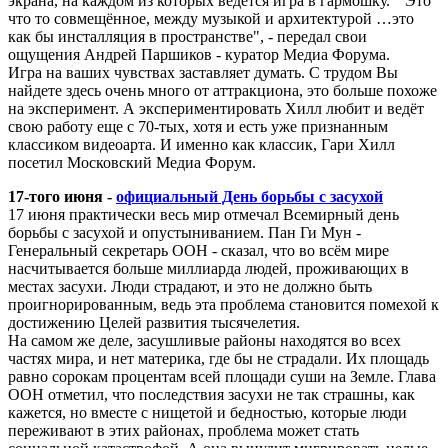
экрана, на каждом из которых ведётся игра в гармошку. " Это
что то совмещённое, между музыкой и архитектурой …это
как бы инсталляция в пространстве", - передал свои
ощущения Андрей Паршиков - куратор Медиа Форума.
Игра на ваших чувствах заставляет думать. С трудом Вы
найдете здесь очень много от аттракциона, это больше похоже
на эксперимент. А экспериментировать Хилл любит и ведёт
свою работу еще с 70-тых, хотя и есть уже признанным
классиком видеоарта. И именно как классик, Гари Хилл
посетил Московский Медиа Форум.
17-того июня -
официальный День борьбы с засухой
17 июня практически весь мир отмечал Всемирный день
борьбы с засухой и опустыниванием. Пан Ги Мун -
Генеральный секретарь ООН - сказал, что во всём мире
насчитывается больше миллиарда людей, проживающих в
местах засухи. Люди страдают, и это не должно быть
проигнорированным, ведь эта проблема становится помехой к
достижению Целей развития тысячелетия.
На самом же деле, засушливые районы находятся во всех
частях мира, и нет материка, где бы не страдали. Их площадь
равно сорокам процентам всей площади суши на Земле. Глава
ООН отметил, что последствия засухи не так страшны, как
кажется, но вместе с нищетой и бедностью, которые люди
переживают в этих районах, проблема может стать