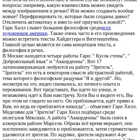
вопросы: например, какую взаимоссвязь можно увидеть
между изображением и речью? Или можно создавать вообще
новые? Перефразировать те, которые были созданы давно?
Отключить автоматику и вместо неё приучить к новой?".
Гари Хилл слывет большим философом среди
всех
художников америки
. Также очень часто в его произведениях
можно встретить тексты Хайдеггера и Витгенштейна.
Главной целью является не сама концепция текста, а
философия в речах.
В Москве находятся четыре работы Гари: " Кусок стены", "
Добровольный язык" и "Аккордеоны". Вот 17
латиноамериканцев любуются на работу "Зритель".
"Зритель" это есть в некотором смысле абстрактной работой,
тема которого философские раздумья "Я и другой". Но,
несмотря на это, видео снималось, из личного опыта и
переживания. Вот представьте, Вы идете по улице, и
незнакомец идет к Вам навстречу. Хотя Вы и видите его, Вы
при этом не глядите на него. Он приближается, идёт прямо к
Вам, но ведь не приблизится никогда", - объясняет Гари Хилл.
Моделями для "Зрителя" Гари Хилл подбирал среди
нелегалов Мексики. А работа "Аккордеоны" была снята в
алжирском районе Марселя. Образы всё время мерцают, они
постепенно замедляются и приближаются, затем стремительно
удаляются от зрителя. По задумке, зрителя окружают 4-ре