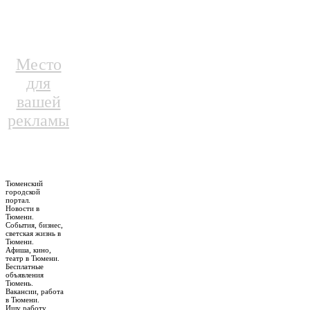
Место
для
вашей
рекламы
Тюменский
городской
портал.
Новости в
Тюмени.
События, бизнес,
светская жизнь в
Тюмени.
Афиша, кино,
театр в Тюмени.
Бесплатные
объявления
Тюмень.
Вакансии, работа
в Тюмени.
Ищу работу,