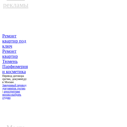
рекламы
Ремонт
квартир под
ключ
Ремонт
квартир
Тюмень
Парфюмерия
и косметика
Перевод договора
срочно, документ,ру
в Москве.
Заверенный перевод
документов срочно
.
|
аэростретчинг
москва выбрать
студию