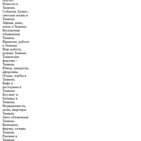
портал.
Новости в
Тюмени.
События, бизнес,
светская жизнь в
Тюмени.
Афиша, кино,
театр в Тюмени.
Бесплатные
объявления
Тюмень.
Вакансии, работа
в Тюмени.
Ищу работу,
резюме Тюмень.
Тюменские
форумы –
Тюмень.
Юмор, анекдоты,
афоризмы.
Отдых, клубы в
Тюмени.
Кафе и
рестораны в
Тюмени.
Боулинг и
бильярд в
Тюмени.
Недвижимость,
дома, квартиры
Тюмень.
Авто объявления
Тюмень.
Компании,
фирмы, отзывы
Тюмень.
Реклама в
Тюмени.