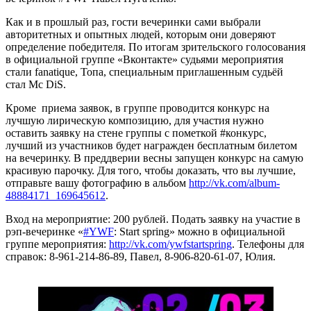
Как и в прошлый раз, гости вечеринки сами выбрали
авторитетных и опытных людей, которым они доверяют
определение победителя. По итогам зрительского голосования
в официальной группе «Вконтакте» судьями мероприятия
стали fanatique, Топа, специальным приглашенным судьёй
стал Mc DiS.
Кроме приема заявок, в группе проводится конкурс на
лучшую лирическую композицию, для участия нужно
оставить заявку на стене группы с пометкой #конкурс,
лучший из участников будет награжден бесплатным билетом
на вечеринку. В преддверии весны запущен конкурс на самую
красивую парочку. Для того, чтобы доказать, что вы лучшие,
отправьте вашу фотографию в альбом
http://vk.com/album-
48884171_169645612
.
Вход на мероприятие: 200 рублей. Подать заявку на участие в
рэп-вечеринке «
#YWF
: Start spring» можно в официальной
группе мероприятия:
http://vk.com/ywfstartspring
. Телефоны для
справок: 8-961-214-86-89, Павел, 8-906-820-61-07, Юлия.