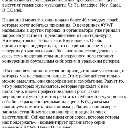
выступят тюменские музыканты Чё Та, fanatique, Noy, Cardi,
R.T.Cartel.
На данный момент заявки подали более 40 молодых людей,
которые хотят добиться признания. О вечеринках #YWF
наслышаны в других городах, и организаторы уже приняли
запрос на участие от представителей из Екатеринбурга,
Нижневартовска, Тобольска и Ялуторовска. Особо
организаторы подчеркнули, что на третью по счету рэп-
вечеринку заявилось самое большое количество девушек –
сразу семь представительниц прекрасного пола составят
конкуренцию брутальным сибирским и уральским рэперам.
«На наши вечеринки постоянно приходят новые участники, о
которых мы не слышали раньше. Этих ребят действительно
можно выделить, они своеобразные и самобытные. Радует то,
что у некоторых музыкантов, которые приходят к нам
постоянно, виден профессиональный рост. Такие
мероприятия учат артистов работать с публикой и чувствовать
себя более раскрепощенными на сцене. В будущем мы
планируем помогать талантливым ребятам – например, с
записью студийных треков или организацией новых
выступлений. Сейчас мы ищем спонсоров, которые готовы
нас поддержать», - комментирует организатор серии
вечеринок #YWF Павел Пугаченко.