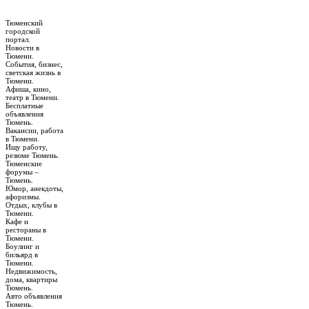
Тюменский
городской
портал.
Новости в
Тюмени.
События, бизнес,
светская жизнь в
Тюмени.
Афиша, кино,
театр в Тюмени.
Бесплатные
объявления
Тюмень.
Вакансии, работа
в Тюмени.
Ищу работу,
резюме Тюмень.
Тюменские
форумы –
Тюмень.
Юмор, анекдоты,
афоризмы.
Отдых, клубы в
Тюмени.
Кафе и
рестораны в
Тюмени.
Боулинг и
бильярд в
Тюмени.
Недвижимость,
дома, квартиры
Тюмень.
Авто объявления
Тюмень.