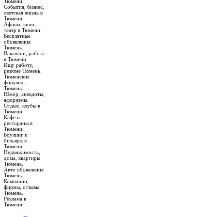
Тюмени.
События, бизнес,
светская жизнь в
Тюмени.
Афиша, кино,
театр в Тюмени.
Бесплатные
объявления
Тюмень.
Вакансии, работа
в Тюмени.
Ищу работу,
резюме Тюмень.
Тюменские
форумы –
Тюмень.
Юмор, анекдоты,
афоризмы.
Отдых, клубы в
Тюмени.
Кафе и
рестораны в
Тюмени.
Боулинг и
бильярд в
Тюмени.
Недвижимость,
дома, квартиры
Тюмень.
Авто объявления
Тюмень.
Компании,
фирмы, отзывы
Тюмень.
Реклама в
Тюмени.