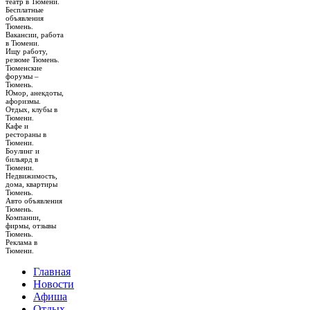
театр в Тюмени.
Бесплатные
объявления
Тюмень.
Вакансии, работа
в Тюмени.
Ищу работу,
резюме Тюмень.
Тюменские
форумы –
Тюмень.
Юмор, анекдоты,
афоризмы.
Отдых, клубы в
Тюмени.
Кафе и
рестораны в
Тюмени.
Боулинг и
бильярд в
Тюмени.
Недвижимость,
дома, квартиры
Тюмень.
Авто объявления
Тюмень.
Компании,
фирмы, отзывы
Тюмень.
Реклама в
Тюмени.
Главная
Новости
Афиша
Отдых