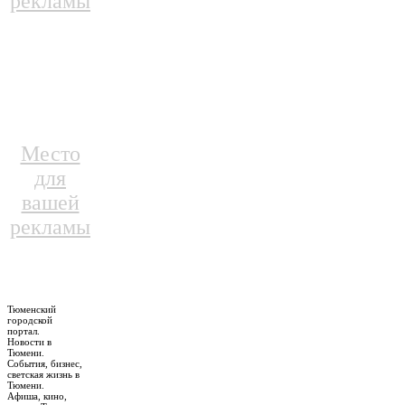
рекламы
Место
для
вашей
рекламы
Тюменский
городской
портал.
Новости в
Тюмени.
События, бизнес,
светская жизнь в
Тюмени.
Афиша, кино,