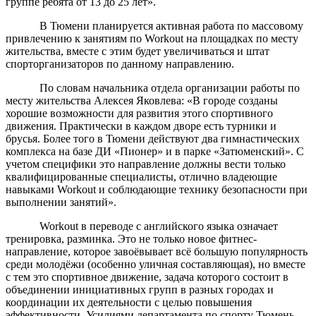
группе ребята от 13 до 25 лет».
В Тюмени планируется активная работа по массовому
привлечению к занятиям по Workout на площадках по месту
жительства, вместе с этим будет увеличиваться и штат
спорторганизаторов по данному направлению.
По словам начальника отдела организации работы по
месту жительства Алексея Яковлева: «В городе созданы
хорошие возможности для развития этого спортивного
движения. Практически в каждом дворе есть турники и
брусья. Более того в Тюмени действуют два гимнастических
комплекса на базе ДИ «Пионер» и в парке «Затюменский». С
учетом специфики это направление должны вести только
квалифицированные специалисты, отлично владеющие
навыками Workout и соблюдающие технику безопасности при
выполнении занятий».
Workout в переводе с английского языка означает
тренировка, разминка. Это не только новое фитнес-
направление, которое завоёвывает всё большую популярность
среди молодёжи (особенно уличная составляющая), но вместе
с тем это спортивное движение, задача которого состоит в
объединении инициативных групп в разных городах и
координации их деятельности с целью повышения
эффективности. Усилиями департамента по спорту Тюмень