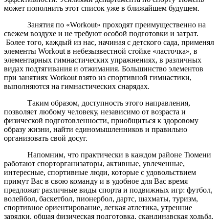
может пополнить этот список уже в ближайшем будущем.
Занятия по «Workout» проходят преимущественно на
свежем воздухе и не требуют особой подготовки и затрат.
Более того, каждый из нас, начиная с детского сада, применял
элементы Workout в небезызвестной стойке «ласточка», в
элементарных гимнастических упражнениях, в различных
видах подтягивания и отжимания. Большинство элементов
при занятиях Workout взято из спортивной гимнастики,
выполняются на гимнастических снарядах.
Таким образом, доступность этого направления,
позволяет любому человеку, независимо от возраста и
физической подготовленности, приобщиться к здоровому
образу жизни, найти единомышленников и правильно
организовать свой досуг.
Напомним, что практически в каждом районе Тюмени
работают спорторганизаторы, активные, увлеченные,
интересные, спортивные люди, которые с удовольствием
примут Вас в свою команду и в удобное для Вас время
предложат различные виды спорта и подвижных игр: футбол,
волейбол, баскетбол, пионербол, дартс, шахматы, туризм,
спортивное ориентирование, легкая атлетика, утренние
зарядки, общая физическая подготовка, скандинавская ходьба,