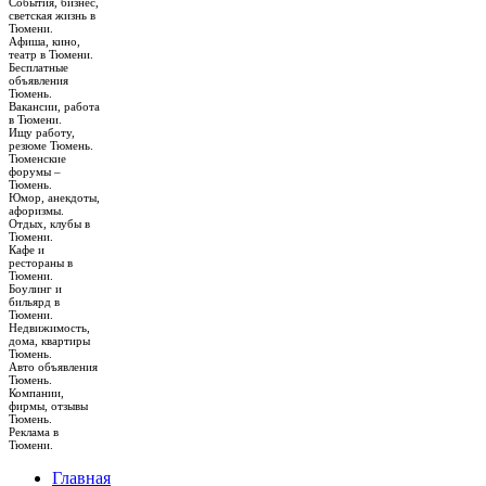
События, бизнес,
светская жизнь в
Тюмени.
Афиша, кино,
театр в Тюмени.
Бесплатные
объявления
Тюмень.
Вакансии, работа
в Тюмени.
Ищу работу,
резюме Тюмень.
Тюменские
форумы –
Тюмень.
Юмор, анекдоты,
афоризмы.
Отдых, клубы в
Тюмени.
Кафе и
рестораны в
Тюмени.
Боулинг и
бильярд в
Тюмени.
Недвижимость,
дома, квартиры
Тюмень.
Авто объявления
Тюмень.
Компании,
фирмы, отзывы
Тюмень.
Реклама в
Тюмени.
Главная