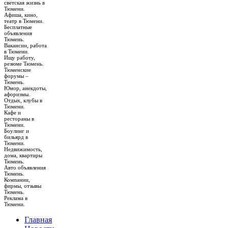
светская жизнь в
Тюмени.
Афиша, кино,
театр в Тюмени.
Бесплатные
объявления
Тюмень.
Вакансии, работа
в Тюмени.
Ищу работу,
резюме Тюмень.
Тюменские
форумы –
Тюмень.
Юмор, анекдоты,
афоризмы.
Отдых, клубы в
Тюмени.
Кафе и
рестораны в
Тюмени.
Боулинг и
бильярд в
Тюмени.
Недвижимость,
дома, квартиры
Тюмень.
Авто объявления
Тюмень.
Компании,
фирмы, отзывы
Тюмень.
Реклама в
Тюмени.
Главная