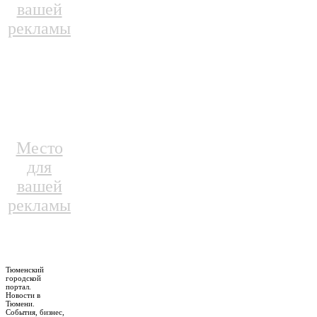
вашей
рекламы
Место
для
вашей
рекламы
Тюменский
городской
портал.
Новости в
Тюмени.
События, бизнес,