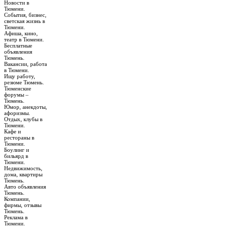
Новости в
Тюмени.
События, бизнес,
светская жизнь в
Тюмени.
Афиша, кино,
театр в Тюмени.
Бесплатные
объявления
Тюмень.
Вакансии, работа
в Тюмени.
Ищу работу,
резюме Тюмень.
Тюменские
форумы –
Тюмень.
Юмор, анекдоты,
афоризмы.
Отдых, клубы в
Тюмени.
Кафе и
рестораны в
Тюмени.
Боулинг и
бильярд в
Тюмени.
Недвижимость,
дома, квартиры
Тюмень.
Авто объявления
Тюмень.
Компании,
фирмы, отзывы
Тюмень.
Реклама в
Тюмени.