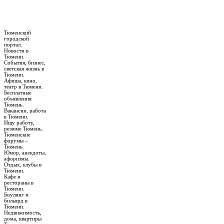
Тюменский
городской
портал.
Новости в
Тюмени.
События, бизнес,
светская жизнь в
Тюмени.
Афиша, кино,
театр в Тюмени.
Бесплатные
объявления
Тюмень.
Вакансии, работа
в Тюмени.
Ищу работу,
резюме Тюмень.
Тюменские
форумы –
Тюмень.
Юмор, анекдоты,
афоризмы.
Отдых, клубы в
Тюмени.
Кафе и
рестораны в
Тюмени.
Боулинг и
бильярд в
Тюмени.
Недвижимость,
дома, квартиры