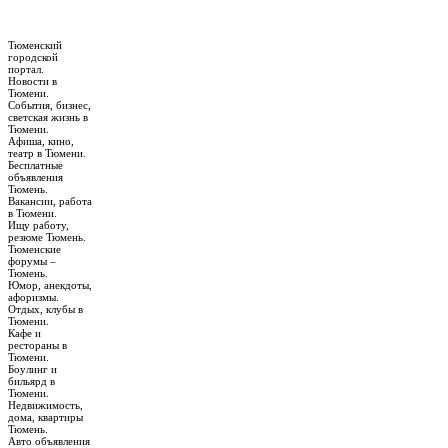
Тюменский
городской
портал.
Новости в
Тюмени.
События, бизнес,
светская жизнь в
Тюмени.
Афиша, кино,
театр в Тюмени.
Бесплатные
объявления
Тюмень.
Вакансии, работа
в Тюмени.
Ищу работу,
резюме Тюмень.
Тюменские
форумы –
Тюмень.
Юмор, анекдоты,
афоризмы.
Отдых, клубы в
Тюмени.
Кафе и
рестораны в
Тюмени.
Боулинг и
бильярд в
Тюмени.
Недвижимость,
дома, квартиры
Тюмень.
Авто объявления