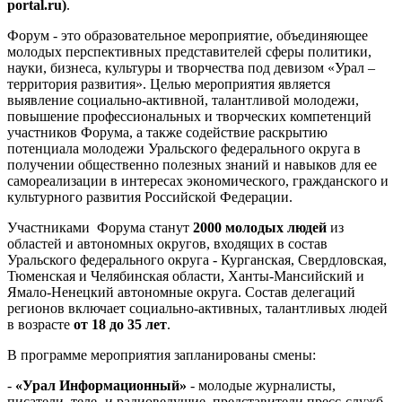
portal.ru)
.
Форум - это образовательное мероприятие, объединяющее
молодых перспективных представителей сферы политики,
науки, бизнеса, культуры и творчества под девизом «Урал –
территория развития». Целью мероприятия является
выявление социально-активной, талантливой молодежи,
повышение профессиональных и творческих компетенций
участников Форума, а также содействие раскрытию
потенциала молодежи Уральского федерального округа в
получении общественно полезных знаний и навыков для ее
самореализации в интересах экономического, гражданского и
культурного развития Российской Федерации.
Участниками Форума станут
2000 молодых людей
из
областей и автономных округов, входящих в состав
Уральского федерального округа - Курганская, Свердловская,
Тюменская и Челябинская области, Ханты-Мансийский и
Ямало-Ненецкий автономные округа. Состав делегаций
регионов включает социально-активных, талантливых людей
в возрасте
от 18 до 35 лет
.
В программе мероприятия запланированы смены:
-
«Урал Информационный»
- молодые журналисты,
писатели, теле- и радиоведущие, представители пресс-служб,