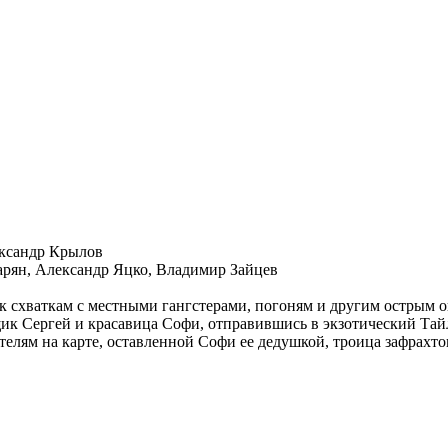
ксандр Крылов
арян, Александр Яцко, Владимир Зайцев
в к схваткам с местными гангстерами, погоням и другим остры
нщик Сергей и красавица Софи, отправившись в экзотический Тай
елям на карте, оставленной Софи ее дедушкой, троица зафрахтов