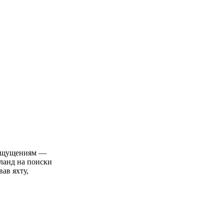
м ощущениям —
ланд на поиски
ав яхту,