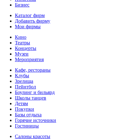
Бизнес
Каталог фирм
Добавить фирму
Мои фирмы
Кино
Театры
Концерты
Музеи
Мероприятия
Кафе, рестораны
Клубы
Зрелища
Пейнтбол
Боулинг и бильярд
Школы танцев
Детям
Покупки
Базы отдыха
Горячие источники
Гостиницы
Салоны красоты