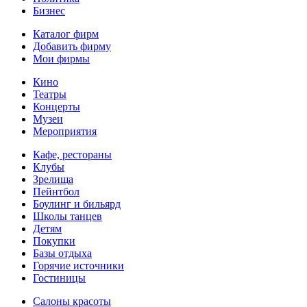
Бизнес
Каталог фирм
Добавить фирму
Мои фирмы
Кино
Театры
Концерты
Музеи
Мероприятия
Кафе, рестораны
Клубы
Зрелища
Пейнтбол
Боулинг и бильярд
Школы танцев
Детям
Покупки
Базы отдыха
Горячие источники
Гостиницы
Салоны красоты