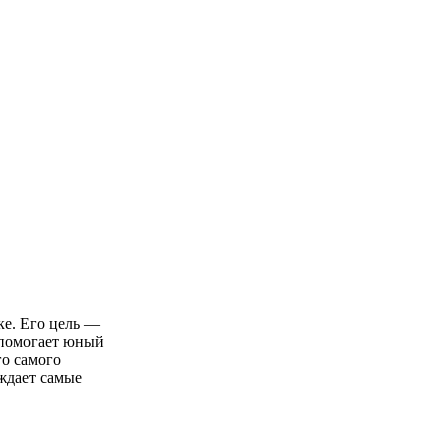
ке. Его цель —
 помогает юный
го самого
ждает самые