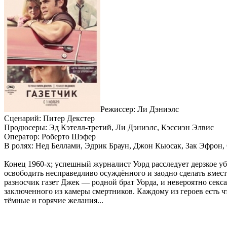
Режиссер: Ли Дэниэлс
Сценарий: Питер Декстер
Продюсеры: Эд Кэтелл-третий, Ли Дэниэлс, Кэссиэн Элвис
Оператор: Роберто Шэфер
В ролях: Нед Беллами, Эдрик Браун, Джон Кьюсак, Зак Эфрон,
Конец 1960-х; успешный журналист Уорд расследует дерзкое у
освободить несправедливо осуждённого и заодно сделать вмес
разносчик газет Джек — родной брат Уорда, и невероятно секс
заключенного из камеры смертников. Каждому из героев есть 
тёмные и горячие желания...