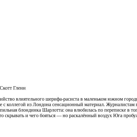
 Скотт Гленн
бийство влиятельного шерифа-расиста в маленьком южном город
те с коллегой из Лондона сенсационный материал. Журналистам
апильная блондинка Шарлотта: она влюбилась по переписке в то
что скрывать и чего бояться — но раскалённый воздух Юга пробу