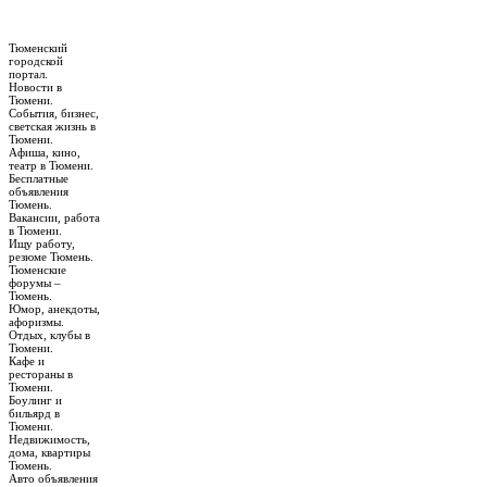
Тюменский
городской
портал.
Новости в
Тюмени.
События, бизнес,
светская жизнь в
Тюмени.
Афиша, кино,
театр в Тюмени.
Бесплатные
объявления
Тюмень.
Вакансии, работа
в Тюмени.
Ищу работу,
резюме Тюмень.
Тюменские
форумы –
Тюмень.
Юмор, анекдоты,
афоризмы.
Отдых, клубы в
Тюмени.
Кафе и
рестораны в
Тюмени.
Боулинг и
бильярд в
Тюмени.
Недвижимость,
дома, квартиры
Тюмень.
Авто объявления