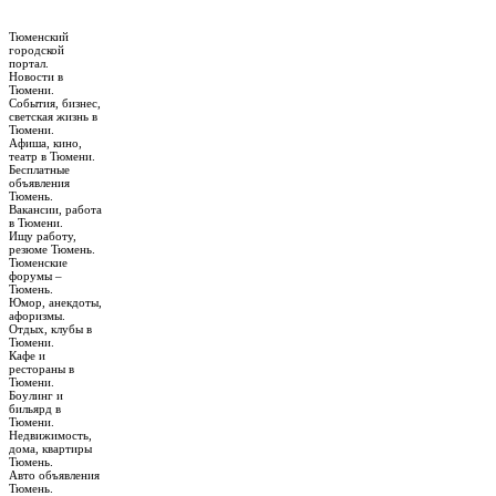
Тюменский
городской
портал.
Новости в
Тюмени.
События, бизнес,
светская жизнь в
Тюмени.
Афиша, кино,
театр в Тюмени.
Бесплатные
объявления
Тюмень.
Вакансии, работа
в Тюмени.
Ищу работу,
резюме Тюмень.
Тюменские
форумы –
Тюмень.
Юмор, анекдоты,
афоризмы.
Отдых, клубы в
Тюмени.
Кафе и
рестораны в
Тюмени.
Боулинг и
бильярд в
Тюмени.
Недвижимость,
дома, квартиры
Тюмень.
Авто объявления
Тюмень.