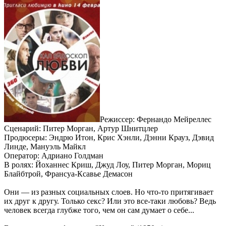
Режиссер: Фернандо Мейреллес
Сценарий: Питер Морган, Артур Шнитцлер
Продюсеры: Эндрю Итон, Крис Хэнли, Дэнни Крауз, Дэвид
Линде, Мануэль Майкл
Оператор: Адриано Голдман
В ролях: Йоханнес Криш, Джуд Лоу, Питер Морган, Мориц
Блайбтрой, Франсуа-Ксавье Демасон
Они — из разных социальных слоев. Но что-то притягивает
их друг к другу. Только секс? Или это все-таки любовь? Ведь
человек всегда глубже того, чем он сам думает о себе...