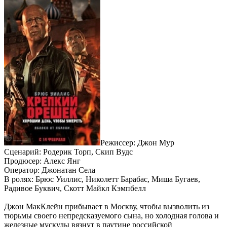
Режиссер: Джон Мур
Сценарий: Родерик Торп, Скип Вудс
Продюсер: Алекс Янг
Оператор: Джонатан Села
В ролях: Брюс Уиллис, Николетт Барабас, Миша Бугаев,
Радивое Буквич, Скотт Майкл Кэмпбелл
Джон МакКлейн прибывает в Москву, чтобы вызволить из
тюрьмы своего непредсказуемого сына, но холодная голова и
железные мускулы вязнут в паутине российской