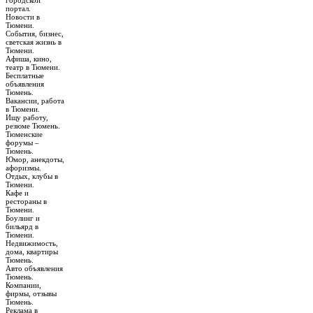
городской
портал.
Новости в
Тюмени.
События, бизнес,
светская жизнь в
Тюмени.
Афиша, кино,
театр в Тюмени.
Бесплатные
объявления
Тюмень.
Вакансии, работа
в Тюмени.
Ищу работу,
резюме Тюмень.
Тюменские
форумы –
Тюмень.
Юмор, анекдоты,
афоризмы.
Отдых, клубы в
Тюмени.
Кафе и
рестораны в
Тюмени.
Боулинг и
бильярд в
Тюмени.
Недвижимость,
дома, квартиры
Тюмень.
Авто объявления
Тюмень.
Компании,
фирмы, отзывы
Тюмень.
Реклама в