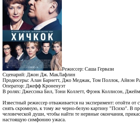
Режиссер: Саша Гервази
Сценарий: Джон Дж. МакЛафлин
Продюсеры: Алан Барнетт, Джо Меджак, Том Поллок, Айвэн Р
Оператор: Джефф Кроненуэт
В ролях: Джессика Бил, Тони Коллетт, Фрэнк Коллисон, Джейм
Известный режиссер отваживается на эксперимент: отойти от 
снять скромную, к тому же черно-белую картину "Психо". В пр
человеческой души, чтобы найти те нервные окончания, прикас
настоящую симфонию ужаса.