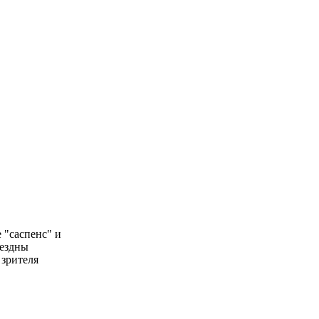
 "саспенс" и
бездны
 зрителя