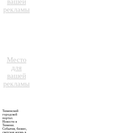
вашей
рекламы
Место
для
вашей
рекламы
Тюменский
городской
портал.
Новости в
Тюмени.
События, бизнес,
светская жизнь в