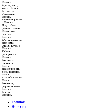
Тюмени.
Афиша, кино,
театр в Тюмени.
Бесплатные
объявления
Тюмень.
Вакансии, работа
в Тюмени.
Ищу работу,
резюме Тюмень.
Тюменские
форумы –
Тюмень.
Юмор, анекдоты,
афоризмы.
Отдых, клубы в
Тюмени.
Кафе и
рестораны в
Тюмени.
Боулинг и
бильярд в
Тюмени.
Недвижимость,
дома, квартиры
Тюмень.
Авто объявления
Тюмень.
Компании,
фирмы, отзывы
Тюмень.
Реклама в
Тюмени.
Главная
Новости