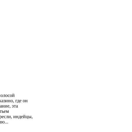
полосой
казино, где он
ание, эта
стьем
ресли, индейцы,
ю...