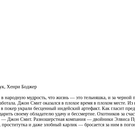
Кук, Хенри Боджер
 в народную мудрость, что жизнь — это тельняшка, и за черной 
работала. Джон Смит оказался в плохое время в плохом месте. Из 
в покер украли бесценный индейский артефакт. Как гласит пред
арить своему обладателю удачу и бессмертие. Охотников за сча
вор — Джон Смит. Разношерстная компания — двойники Элвиса П
проститутка и даже злобный карлик — бросается за ним в погон