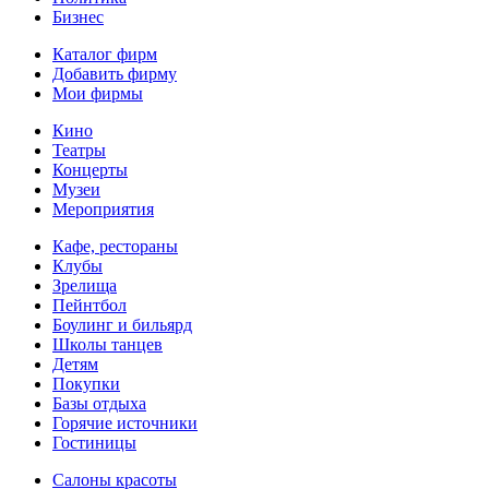
Бизнес
Каталог фирм
Добавить фирму
Мои фирмы
Кино
Театры
Концерты
Музеи
Мероприятия
Кафе, рестораны
Клубы
Зрелища
Пейнтбол
Боулинг и бильярд
Школы танцев
Детям
Покупки
Базы отдыха
Горячие источники
Гостиницы
Салоны красоты