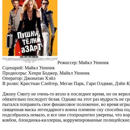
Режиссер: Майкл Уинник
Сценарий: Майкл Уинник
Продюсеры: Хенри Боджер, Майкл Уинник
Оператор: Джонатан Хэйл
В ролях: Кристиан Слейтер, Меган Парк, Гари Олдман, Дэйн 
Джону Смиту не очень-то везло в последнее время, но он верил
обязательно последует белая. Однако на этот раз мудрость не с
пытался поправить свое финансовое положение, во время игры 
священная маска легендарного воина племени сиу способна под
подсобралось немало, и все они стопроцентно уверены, что 
ковбои, блондинка-киллерша, коррумпированные полицейские, 