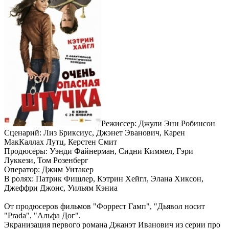
Режиссер: Джули Энн Робинсон
Сценарий: Лиз Бриксиус, Джэнет Эванович, Карен
МакКаллах Лутц, Керстен Смит
Продюсеры: Уэнди Файнерман, Сидни Киммел, Гэри
Луккези, Том Розенберг
Оператор: Джим Уитакер
В ролях: Патрик Фишлер, Кэтрин Хейгл, Элана Хиксон,
Джеффри Джонс, Уильям Кэниа
От продюсеров фильмов "Форрест Гамп", "Дьявол носит
"Prada", "Альфа Дог".
Экранизация первого романа Джанэт Иванович из серии про