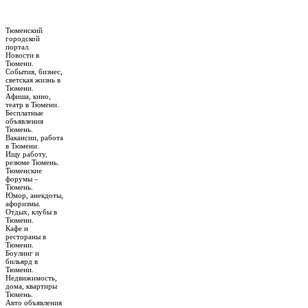
Тюменский
городской
портал.
Новости в
Тюмени.
События, бизнес,
светская жизнь в
Тюмени.
Афиша, кино,
театр в Тюмени.
Бесплатные
объявления
Тюмень.
Вакансии, работа
в Тюмени.
Ищу работу,
резюме Тюмень.
Тюменские
форумы –
Тюмень.
Юмор, анекдоты,
афоризмы.
Отдых, клубы в
Тюмени.
Кафе и
рестораны в
Тюмени.
Боулинг и
бильярд в
Тюмени.
Недвижимость,
дома, квартиры
Тюмень.
Авто объявления