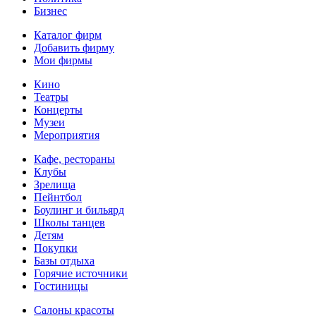
Бизнес
Каталог фирм
Добавить фирму
Мои фирмы
Кино
Театры
Концерты
Музеи
Мероприятия
Кафе, рестораны
Клубы
Зрелища
Пейнтбол
Боулинг и бильярд
Школы танцев
Детям
Покупки
Базы отдыха
Горячие источники
Гостиницы
Салоны красоты