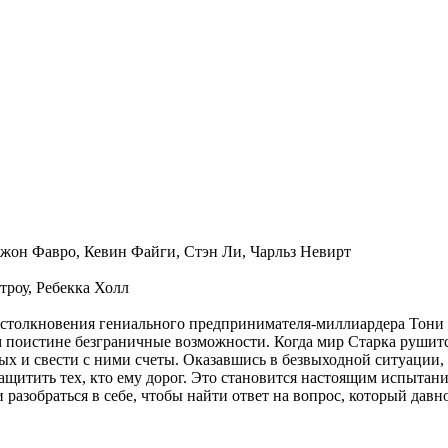
жон Фавро, Кевин Файги, Стэн Ли, Чарльз Невирт
троу, Ребекка Холл
толкновения гениального предпринимателя-миллиардера Тони 
 поистине безграничные возможности. Когда мир Старка рушится
х и свести с ними счеты. Оказавшись в безвыходной ситуации,
защитить тех, кто ему дорог. Это становится настоящим испытани
 разобраться в себе, чтобы найти ответ на вопрос, который давн